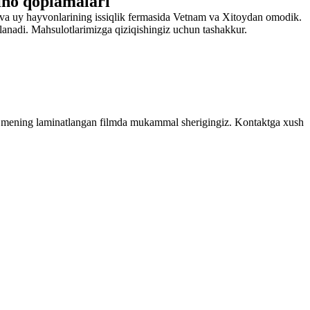
ino qoplamalari
va uy hayvonlarining issiqlik fermasida Vetnam va Xitoydan omodik.
'lanadi. Mahsulotlarimizga qiziqishingiz uchun tashakkur.
yidu mening laminatlangan filmda mukammal sherigingiz. Kontaktga xush