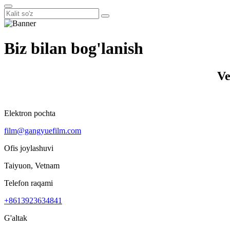
Biz bilan bog'lanish
Ve
Elektron pochta
film@gangyuefilm.com
Ofis joylashuvi
Taiyuon, Vetnam
Telefon raqami
+8613923634841
G'altak