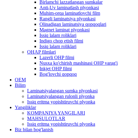
Birlamchi lazzatlangan sumkalar
Anti-Uv laminatlash plyonkasi
Muhim-orqa laminatlovchi film
Rangli laminatsiya plyonkasi
Olinadigan laminatsiya qopqoqlari
Magnet laminat plyonkasi
Issiq lalam roliklari
Indigo chop etish filmi
Issiq lalam roliklari
OHAP filmlari
Lazerli OHP filmi
Nusxa ko'chirish mashinasi OHP varag'i
Inkjet OHP filmi
Bog'lovchi qopqoq
OEM
Bilim
Laminatsiyalangan sumka plyonkasi
Laminatsiyalangan rulonli plyonka
Issiq eritma yopishtiruvchi plyonka
Yangiliklar
KOMPANIYA YANGILARI
MAHSULOTLAR
Issiq eritma yopishtiruvchi plyonka
Biz bilan bog'lanish