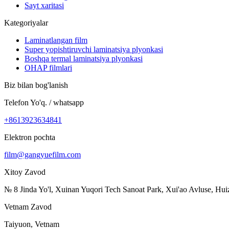
Sayt xaritasi
Kategoriyalar
Laminatlangan film
Super yopishtiruvchi laminatsiya plyonkasi
Boshqa termal laminatsiya plyonkasi
OHAP filmlari
Biz bilan bog'lanish
Telefon Yo'q. / whatsapp
+8613923634841
Elektron pochta
film@gangyuefilm.com
Xitoy Zavod
№ 8 Jinda Yo'l, Xuinan Yuqori Tech Sanoat Park, Xui'ao Avluse, H
Vetnam Zavod
Taiyuon, Vetnam