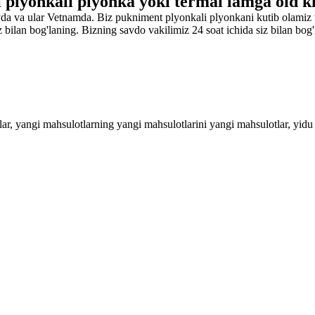
plyonkali plyonka yoki termal lamga oid k
da va ular Vetnamda. Biz pukniment plyonkali plyonkani kutib olamiz 
z bilan bog'laning. Bizning savdo vakilimiz 24 soat ichida siz bilan bog
narxlar, yangi mahsulotlarning yangi mahsulotlarini yangi mahsulotlar, 