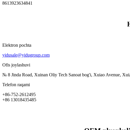
8613923634841
Elektron pochta
yidusale@yidugroup.com
Ofis joylashuvi
№ 8 Jinda Road, Xuinan Oliy Tech Sanoat bog'i, Xuiao Avenue, Xu
Telefon raqami
+86-752-2612495
+86 13018435485