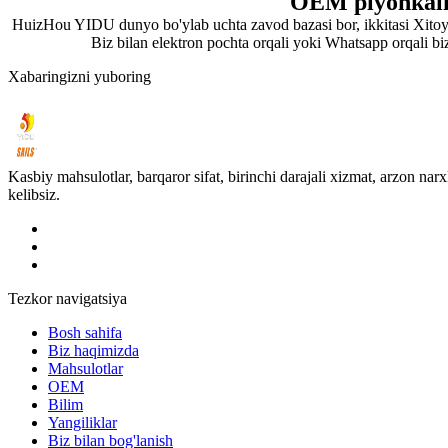
OEM plyonkali 
HuizHou YIDU dunyo bo'ylab uchta zavod bazasi bor, ikkitasi Xitoy
Biz bilan elektron pochta orqali yoki Whatsapp orqali bi
Xabaringizni yuboring
Kasbiy mahsulotlar, barqaror sifat, birinchi darajali xizmat, arzon 
kelibsiz.
Tezkor navigatsiya
Bosh sahifa
Biz haqimizda
Mahsulotlar
OEM
Bilim
Yangiliklar
Biz bilan bog'lanish