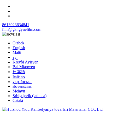
8613923634841
film@gangyuefilm.com
Til
O'zbek
English
Malti
اردو
Kreyòl Ayisyen
Bai Miaowen
日本語
Italiano
українська
slovenščina
Melayu
Srbija jezik (latinica)
Català