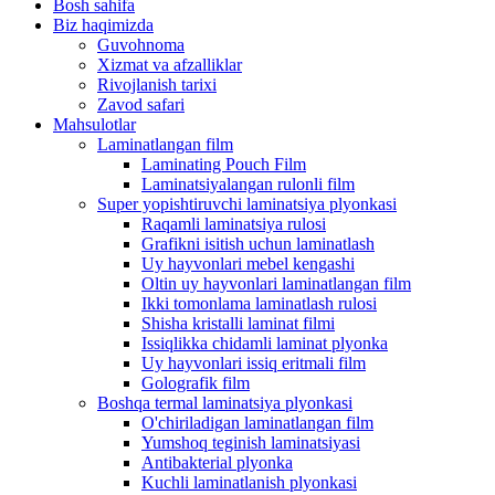
Bosh sahifa
Biz haqimizda
Guvohnoma
Xizmat va afzalliklar
Rivojlanish tarixi
Zavod safari
Mahsulotlar
Laminatlangan film
Laminating Pouch Film
Laminatsiyalangan rulonli film
Super yopishtiruvchi laminatsiya plyonkasi
Raqamli laminatsiya rulosi
Grafikni isitish uchun laminatlash
Uy hayvonlari mebel kengashi
Oltin uy hayvonlari laminatlangan film
Ikki tomonlama laminatlash rulosi
Shisha kristalli laminat filmi
Issiqlikka chidamli laminat plyonka
Uy hayvonlari issiq eritmali film
Golografik film
Boshqa termal laminatsiya plyonkasi
O'chiriladigan laminatlangan film
Yumshoq teginish laminatsiyasi
Antibakterial plyonka
Kuchli laminatlanish plyonkasi