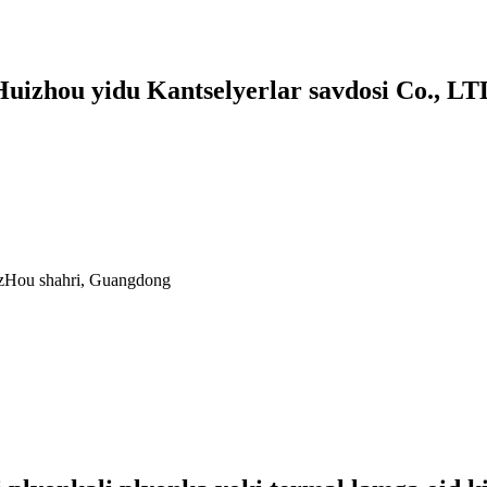
Huizhou yidu Kantselyerlar savdosi Co., LT
izHou shahri, Guangdong